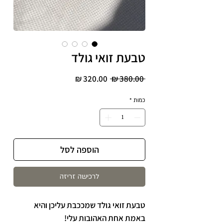
טבעת זואי גולד
מחיר
מחיר
 ‏380.00 ‏₪ 
רגיל
מבצע
כמות
*
הוספה לסל
לרכישה זריזה
טבעת זואי גולד שמככבת עליכן והיא
באמת אחת האהובות עלי!