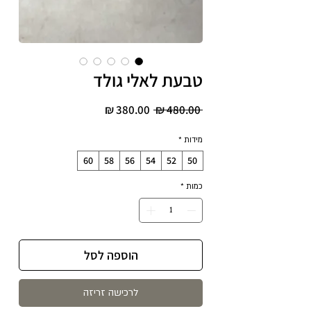
טבעת לאלי גולד
מחיר
מחיר
 ‏480.00 ‏₪ 
רגיל
מבצע
מידות
*
60
58
56
54
52
50
כמות
*
הוספה לסל
לרכישה זריזה