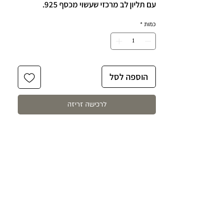
עם תליון לב מרכזי שעשוי מכסף 925.
כמות
*
הצמיד באורך 15 ס"מ + 4 ס"מ הארכה
לענידה נוחה ומותאמת אישית.
הוספה לסל
לרכישה זריזה