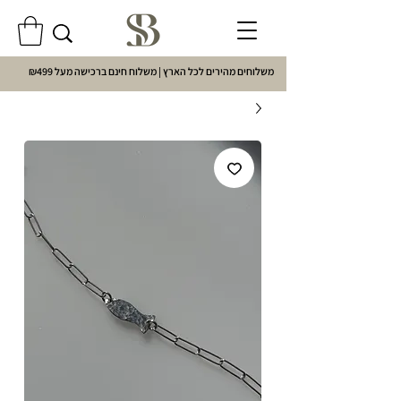
משלוחים מהירים לכל הארץ | משלוח חינם ברכישה מעל ₪499