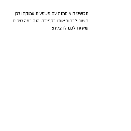
תכשיט הוא מתנה עם משמעות עמוקה ולכן 
חשוב לבחור אותו בקפידה. הנה כמה טיפים 
שיעזרו לכם להצליח:
הכירו את הטעם של המקבל/ת
האם היא אוהבת תכשיטים עדינים או גדולים? 
זהב או כסף?
בחרו תכשיט עם משמעות
למשל, תליון עם סמל מיוחד, או טבעת עם 
פנינה מיוחדת שתפסה את התשומת לב שלכם.
אריזה יפה
אריזה מעוצבת מוסיפה המון לחוויה ואין לכם 
מה לדאוג כי אצלי הכל יוצא באריזת מתנה 
מושלמת וחגיגית. כך שגם אם הזמנת לעצמך- 