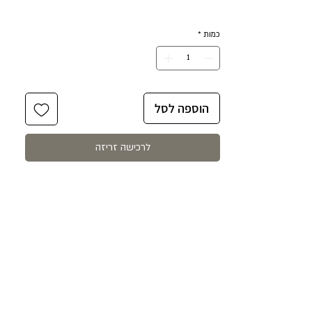
השרשרת באורך 40 ס״מ + 5 ס״מ הארכה
כמות
*
לענידה נוחה ומותאמת אישית.
השרשרת עשויה כסף 925 ופנינה אמיתית.
הוספה לסל
לרכישה זריזה