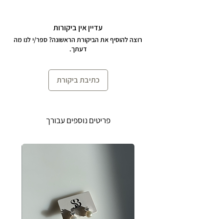
מיוחד שמשדרג כל לוק.
עדיין אין ביקורות
הצמיד עשוי מפנינים אמיתיות וכסף 925
רוצה להוסיף את הביקורת הראשונה? ספר/י לנו מה
ומגיע באורך 15 ס״מ + 4 ס״מ הארכה
דעתך.
לענידה נוחה ומותאמת אישית.
* ניתן לבקש את הצמיד עם סגירה והארכה
כתיבת ביקורת
בציפוי זהב 24 קראט על כסף אמיתי לכל
אוהבות הזהב (ללא עלות נוספת). יש לציין
זאת בהערות הזמנה!
פריטים נוספים עבורך