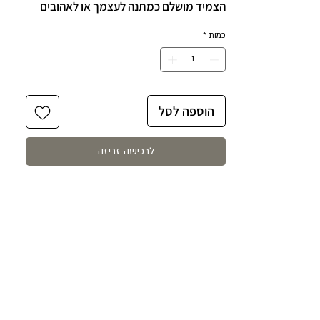
הצמיד מושלם כמתנה לעצמך או לאהובים
עליך!
כמות
*
הכי קלאסי ומרגש.
הצמיד באורך 15 ס״מ+ 4 ס״מ הארכה
לעמידה נוחה ומותאמת אישית.
הצמיד עשוי כסף 925 ופנינה אמיתית.
הוספה לסל
לרכישה זריזה