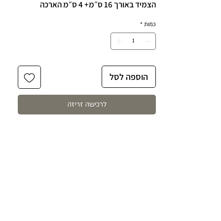
הצמיד באורך 16 ס״מ+ 4 ס״מ הארכה
לענידה נוחה ומותאמת אישית.
כמות
*
הצמיד עשוי ציפוי זהב 24 קראט על כסף
925.
הוספה לסל
לרכישה זריזה