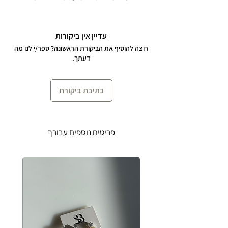
מרגש ומנצנץ.
העגיל שסובב ראשים ויעלה מלא שאלות
עדיין אין ביקורות
ובצדק.
רוצה להוסיף את הביקורת הראשונה? ספר/י לנו מה
דעתך.
קוטר העגיל כ- 15 מ״מ ואורך העגיל כ- 5
ס״מ.
כתיבת ביקורת
העגילים עשויים כסף 925 ופנינים פראיות
אמיתיות.
פריטים נוספים עבורך