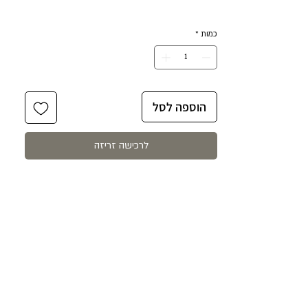
העגיל באורך 2.2 ס״מ.
כמות
*
העגילים עשויים ציפוי זהב איכותי 24k על כסף
925 ופנינים אמיתיות.
הוספה לסל
לרכישה זריזה